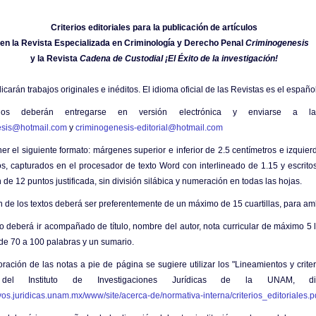
Criterios editoriales para la publicación de artículos
en la Revista Especializada en Criminología y Derecho Penal
Criminogenesis
y la Revista
Cadena de Custodial ¡El Éxito de la investigación!
icarán trabajos originales e inéditos. El idioma oficial de las Revistas es el español
jos deberán entregarse en versión electrónica y enviarse a las
esis@hotmail.com
y
criminogenesis-editorial@hotmail.com
er el siguiente formato: márgenes superior e inferior de 2.5 centímetros e izquie
os, capturados en el procesador de texto Word con interlineado de 1.15 y escrito
 12 puntos justificada, sin división silábica y numeración en todas las hojas.
n de los textos deberá ser preferentemente de un máximo de 15 cuartillas, para am
o deberá ir acompañado de título, nombre del autor, nota curricular de máximo 5
de 70 a 100 palabras y un sumario.
ración de las notas a pie de página se sugiere utilizar los "Lineamientos y crite
l" del Instituto de Investigaciones Jurídicas de la UNAM, di
ivos.juridicas.unam.mx/www/site/acerca-de/normativa-interna/criterios_editoriales.p