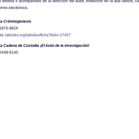
o deberá ir acompañado de la dirección del autor, institución en la que labora, 
orreo electrónico.
ta
Criminogenesis
 1870-9824
ex:
latindex.org/latindex/ficha?folio=17457
ta
Cadena de Custodia ¡El éxito de la investigación!
 2448-6140