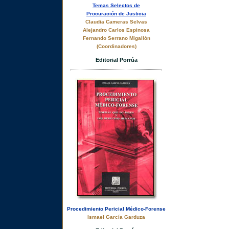
Temas Selectos de
Procuración de Justicia
Claudia Cameras Selvas
Alejandro Carlos Espinosa
Fernando Serrano Migallón
(Coordinadores)
Editorial Porrúa
Procedimiento Pericial Médico-Forense
Ismael García Garduza