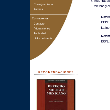
Todo trabaj
Consejo editorial
teléfono y c
Autores
Revis
Contáctenos
ISSN:
Contacto
Latind
Adquisiciones
Publicidad
Revis
Links de interés
ISSN:
RECOMENDACIONES