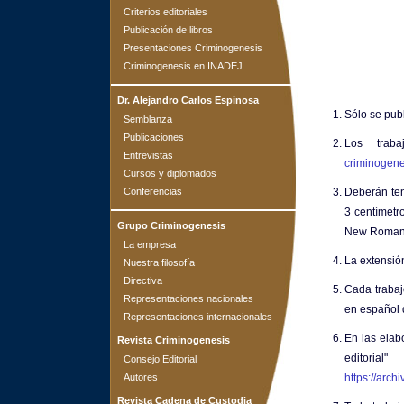
Criterios editoriales
Publicación de libros
Presentaciones Criminogenesis
Criminogenesis en INADEJ
Dr. Alejandro Carlos Espinosa
Sólo se publ
Semblanza
Publicaciones
Los traba
Entrevistas
criminogen
Cursos y diplomados
Conferencias
Deberán ten
3 centímetr
Grupo Criminogenesis
New Roman de
La empresa
La extensió
Nuestra filosofía
Directiva
Cada trabaj
Representaciones nacionales
en español 
Representaciones internacionales
En las elabo
Revista Criminogenesis
editoria
Consejo Editorial
Autores
https://arch
Revista Cadena de Custodia