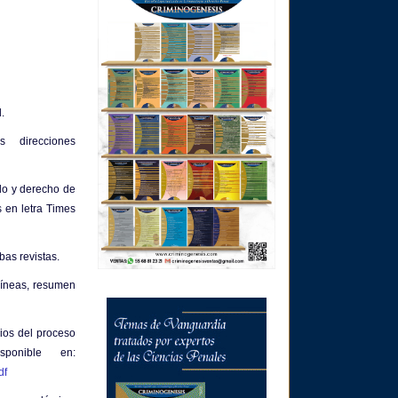
.
 direcciones
rdo y derecho de
s en letra Times
bas revistas.
 líneas, resumen
rios del proceso
sponible en:
df