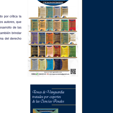
o por crítica la
ros autores, que
sarrollo de las
también brindar
ema del derecho