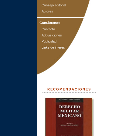
Consejo editorial
Autores
Contáctenos
Contacto
Adquisiciones
Publicidad
Links de interés
RECOMENDACIONES